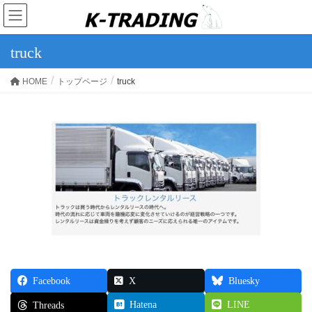
truck
HOME
トップページ
truck
Facebook
X
Bluesky
Hatena
LINE
Threads